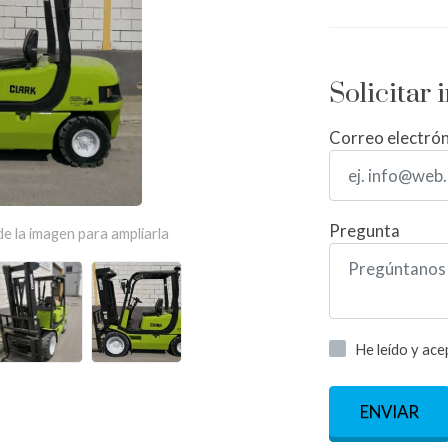
Solicitar
Correo electró
Pregunta
e la imagen para ampliarla
He leído y ac
ENVIAR