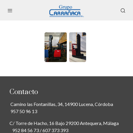
Contacto
Camino las Fontanillas, 34, 14900 Lucena, Córdoba
957 50 96 13
C/ Torre de Hacho, 16 Bajo 29200 Antequera, Málaga
952 84 56 73 / 607 373 393